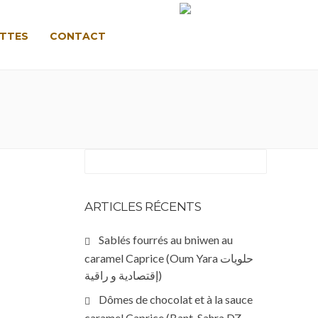
TTES
CONTACT
LANGUE :
ARTICLES RÉCENTS
Sablés fourrés au bniwen au
caramel Caprice (Oum Yara حلويات
إقتصادية و راقية)
Dômes de chocolat et à la sauce
caramel Caprice (Bant-Sahra DZ